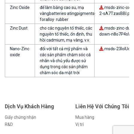
Zinc Oxide
để làm bằng cao su, mạ
msds-zinc-oxid
vàngbatteries·atingpigments·
2-sA7TzasBBl.pdf
foralloy· rubber
Zinc Dust
cho các nguyên tố thiếc, các
msds-zinc-dust
nguyên tố thiếc, ổn định, thu
down-n8o7P4sW8
hồi cadmium, mạ vàng, v.v.
Nano-Zinc
đối với tất cả mỹ phẩm và
msds-23lolUqx
oxide
các sản phẩm chăm sóc cá
nhân và chủ yếu được sử
dụng trong các sản phẩm
chăm sóc da mặt trời
Dịch Vụ Khách Hàng
Liên Hệ Với Chúng Tôi
Giấy chứng nhận
Mua hàng
R&D
Vị trí